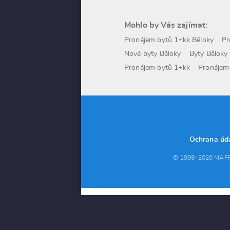
Mohlo by Vás zajímat:
Pronájem bytů 1+kk Běloky
Pr
Nové byty Běloky
Byty Běloky
Pronájem bytů 1+kk
Pronájem
Ochrana úd
© 1998–2026 MAFRA a