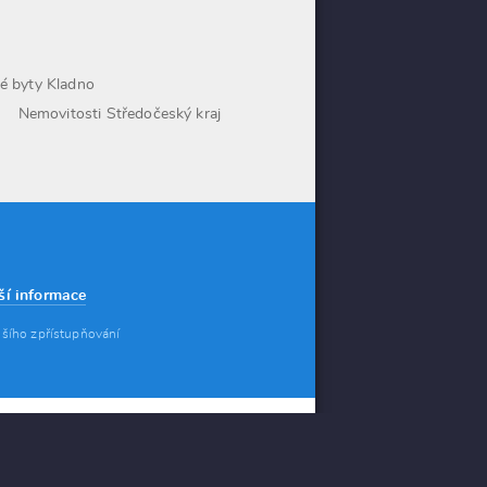
é byty Kladno
j
Nemovitosti Středočeský kraj
ší informace
lšího zpřístupňování