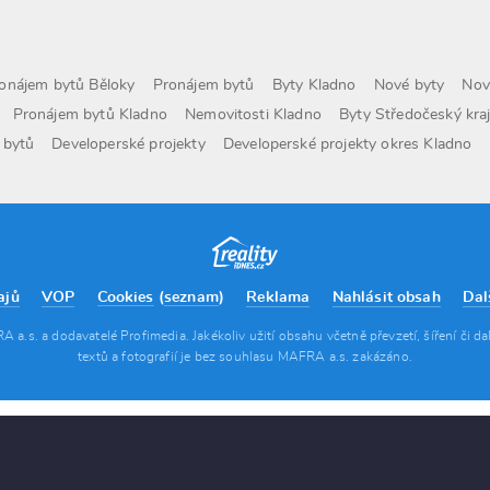
onájem bytů Běloky
Pronájem bytů
Byty Kladno
Nové byty
Nov
Pronájem bytů Kladno
Nemovitosti Kladno
Byty Středočeský kra
 bytů
Developerské projekty
Developerské projekty okres Kladno
ajů
VOP
Reklama
Nahlásit obsah
Dal
Cookies
(
seznam
)
.s. a dodavatelé Profimedia. Jakékoliv užití obsahu včetně převzetí, šíření či da
textů a fotografií je bez souhlasu MAFRA a.s. zakázáno.