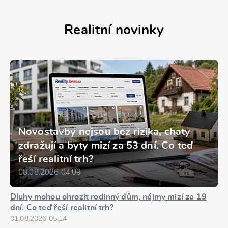
Realitní novinky
Novostavby nejsou bez rizika, chaty
zdražují a byty mizí za 53 dní. Co teď
řeší realitní trh?
08.08.2026 04:09
Dluhy mohou ohrozit rodinný dům, nájmy mizí za 19
dní. Co teď řeší realitní trh?
01.08.2026 05:14