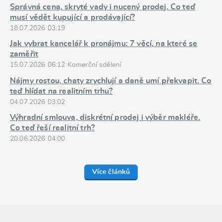
Správná cena, skryté vady i nucený prodej. Co teď
musí vědět kupující a prodávající?
18.07.2026 03:19
Jak vybrat kancelář k pronájmu: 7 věcí, na které se
zaměřit
15.07.2026 06:12 Komerční sdělení
Nájmy rostou, chaty zrychlují a daně umí překvapit. Co
teď hlídat na realitním trhu?
04.07.2026 03:02
Výhradní smlouva, diskrétní prodej i výběr makléře.
Co teď řeší realitní trh?
20.06.2026 04:00
Více článků