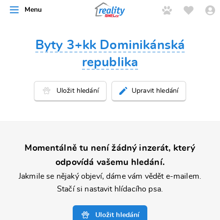
Menu
řít
Byty 3+kk Dominikánská
republika
Upravit hledání
Momentálně tu není žádný inzerát, který
odpovídá vašemu hledání.
Jakmile se nějaký objeví, dáme vám vědět e-mailem.
Stačí si nastavit hlídacího psa.