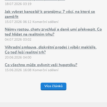
18.07.2026 03:19
Jak vybrat kancelář k pronájmu: 7 věcí, na které se
zaměřit
15.07.2026 06:12 Komerční sdělení
Nájmy rostou, chaty zrychlují a daně umí překvapit. Co
teď hlídat na realitním trhu?
04.07.2026 03:02
Výhradní smlouva, diskrétní prodej i výběr makléře.
Co teď řeší realitní trh?
20.06.2026 04:00
Co všechno může ovlivnit vaši hypotéku?
15.06.2026 16:08 Komerční sdělení
Více článků