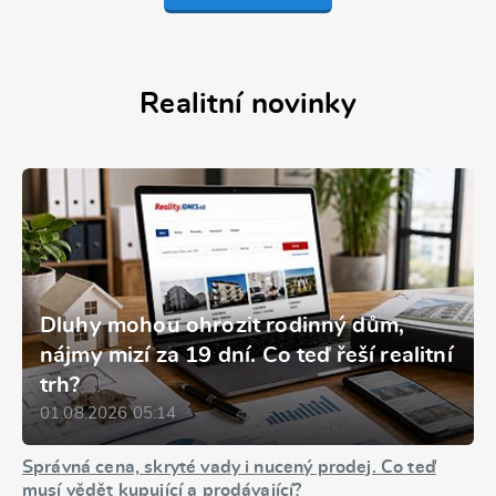
Realitní novinky
Dluhy mohou ohrozit rodinný dům,
nájmy mizí za 19 dní. Co teď řeší realitní
trh?
01.08.2026 05:14
Správná cena, skryté vady i nucený prodej. Co teď
musí vědět kupující a prodávající?